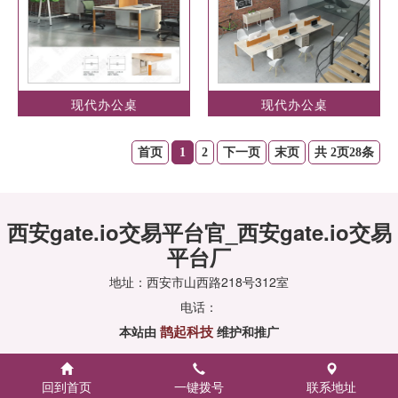
现代办公桌
现代办公桌
首页
1
2
下一页
末页
共 2页28条
西安gate.io交易平台官_西安gate.io交易
平台厂
地址：西安市山西路218号312室
电话：
鹊起科技
本站由
维护和推广
回到首页
一键拨号
联系地址