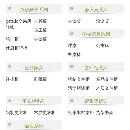
办公椅子系列
会议桌系列
gate.io交易所
主管椅
会议桌
洽谈桌
转账
员工椅
学校家具系列
培训椅
会议椅
课桌
公寓床
休息椅吧椅
餐桌椅
公共家具
文件柜系列
连排椅
剧院椅
钢制文件柜
精品文件柜
活动柜矮柜
木质文件柜
更衣柜系列
密集架货架
钢制更衣柜
木质更衣柜
密集架档案柜
货架书架
酒店系列