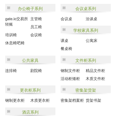
办公椅子系列
会议桌系列
gate.io交易所
主管椅
会议桌
洽谈桌
转账
员工椅
学校家具系列
培训椅
会议椅
课桌
公寓床
休息椅吧椅
餐桌椅
公共家具
文件柜系列
连排椅
剧院椅
钢制文件柜
精品文件柜
活动柜矮柜
木质文件柜
更衣柜系列
密集架货架
钢制更衣柜
木质更衣柜
密集架档案柜
货架书架
酒店系列