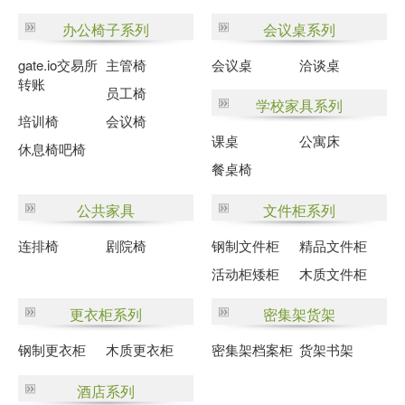
办公椅子系列
会议桌系列
gate.io交易所
主管椅
会议桌
洽谈桌
转账
员工椅
学校家具系列
培训椅
会议椅
课桌
公寓床
休息椅吧椅
餐桌椅
公共家具
文件柜系列
连排椅
剧院椅
钢制文件柜
精品文件柜
活动柜矮柜
木质文件柜
更衣柜系列
密集架货架
钢制更衣柜
木质更衣柜
密集架档案柜
货架书架
酒店系列